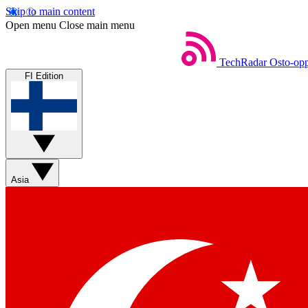
Skip to main content
Open menu
Close main menu
TechRadar
Osto-opp
FI Edition
Asia