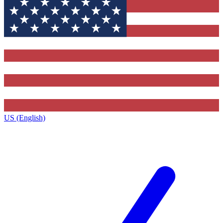
US (English)