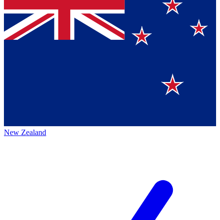
New Zealand