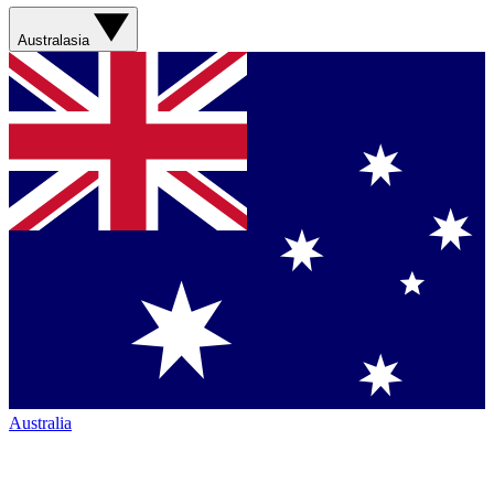
Australasia
Australia