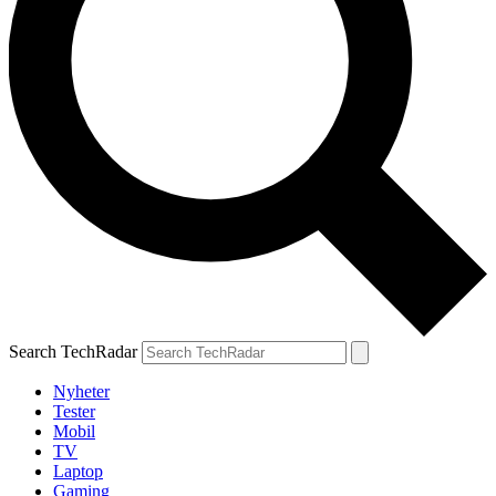
Search TechRadar
Nyheter
Tester
Mobil
TV
Laptop
Gaming