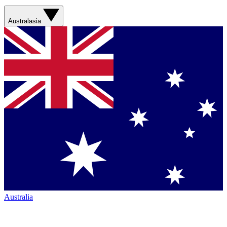
Australasia
Australia