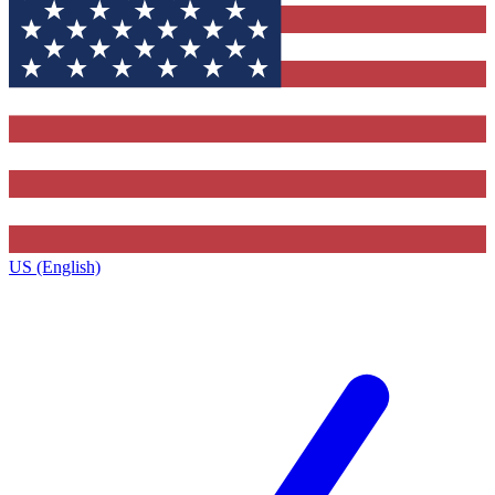
US (English)