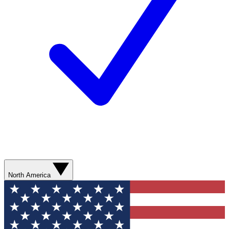
North America