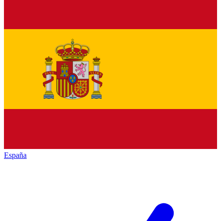
España