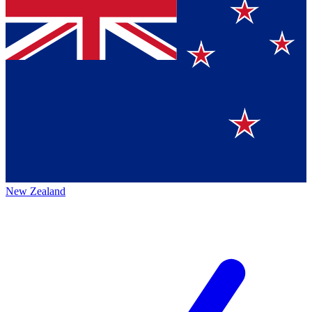
New Zealand