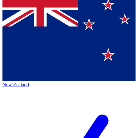
New Zealand