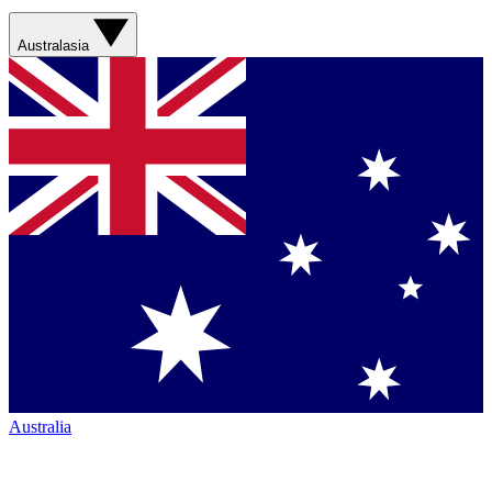
Australasia
Australia