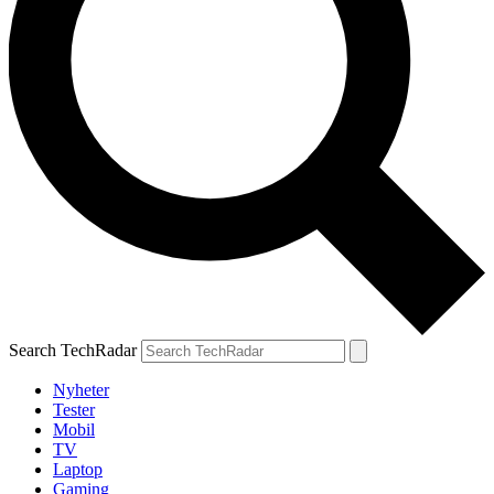
Search TechRadar
Nyheter
Tester
Mobil
TV
Laptop
Gaming