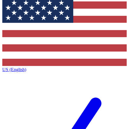
US (English)