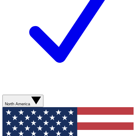
North America