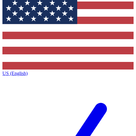
US (English)