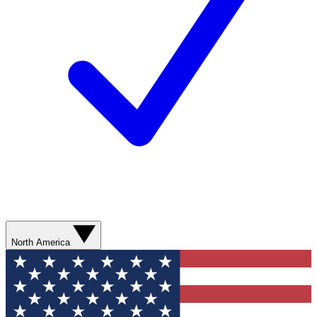
North America