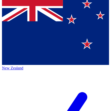
New Zealand