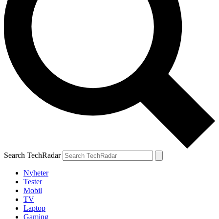
Search TechRadar
Nyheter
Tester
Mobil
TV
Laptop
Gaming