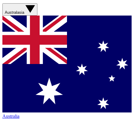
Australasia
Australia