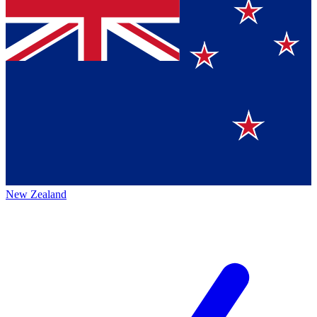
New Zealand