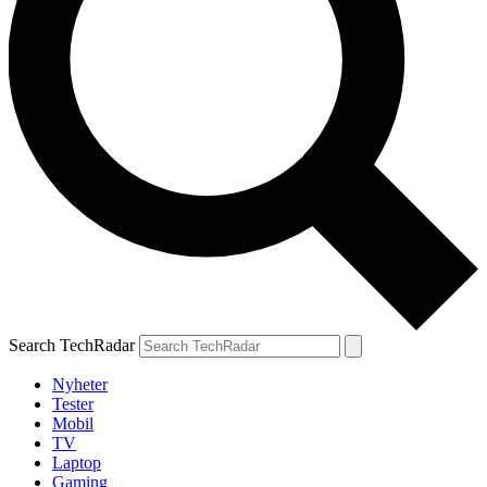
Search TechRadar
Nyheter
Tester
Mobil
TV
Laptop
Gaming