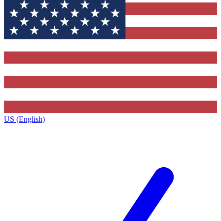
US (English)