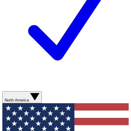
North America