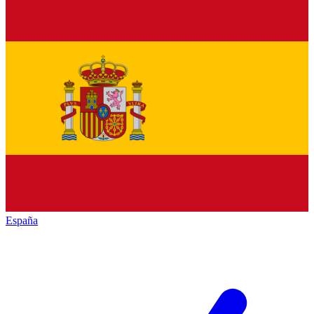
España