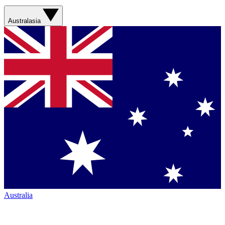
Australasia
Australia