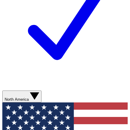
North America