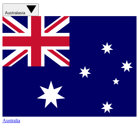
Australasia
Australia