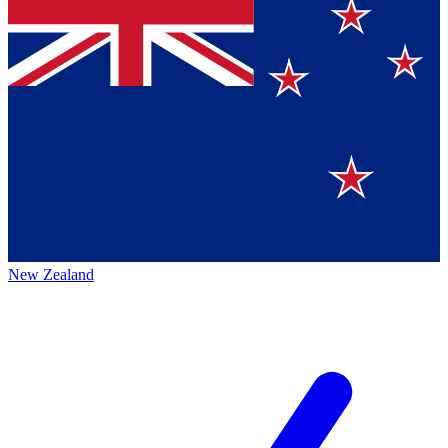
New Zealand