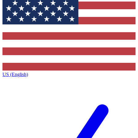
US (English)