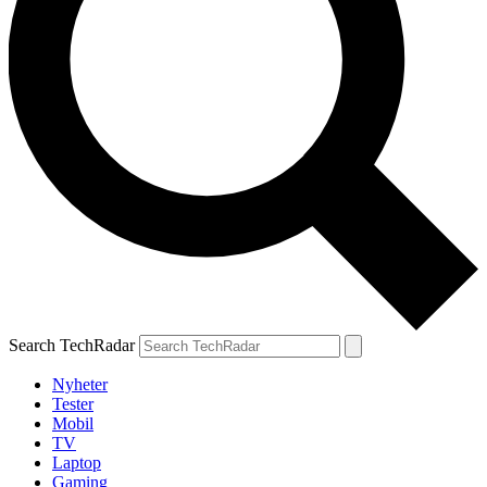
Search TechRadar
Nyheter
Tester
Mobil
TV
Laptop
Gaming