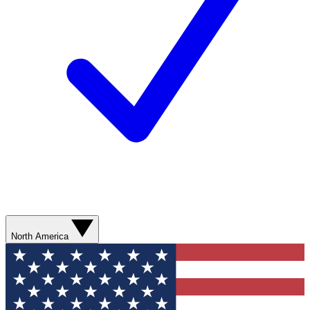
North America