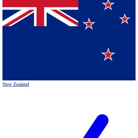
New Zealand