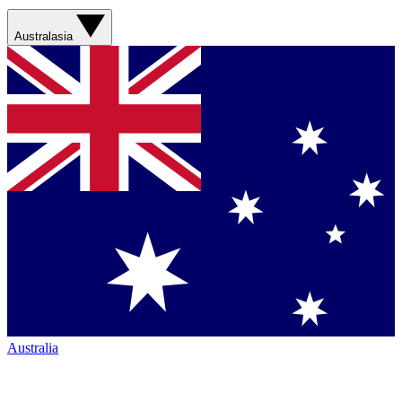
Australasia
Australia