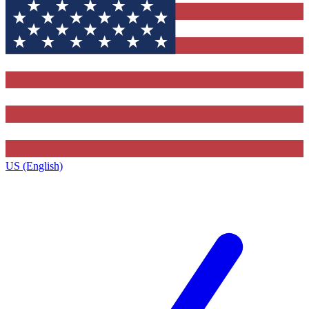
US (English)