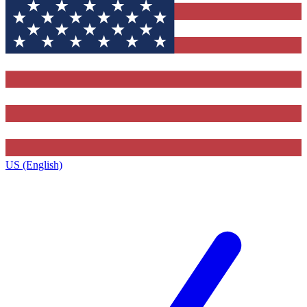
US (English)