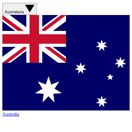
Australasia
Australia