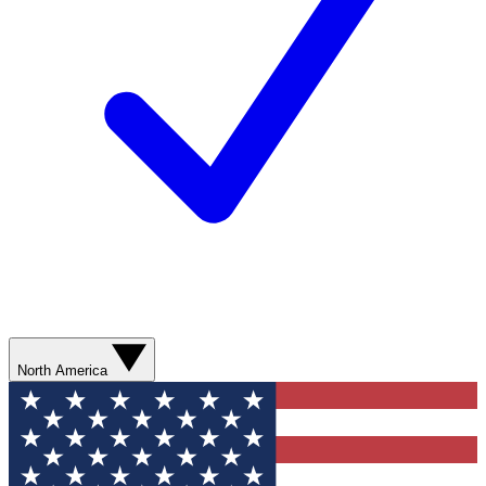
North America