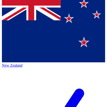
New Zealand