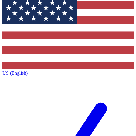
US (English)