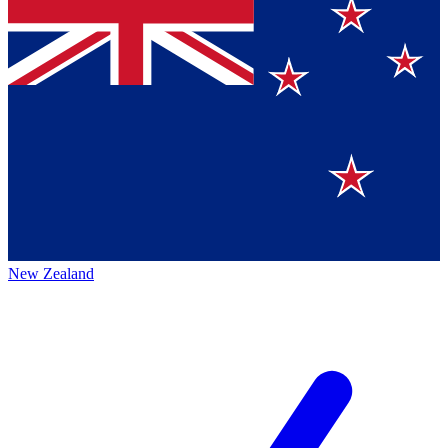
New Zealand