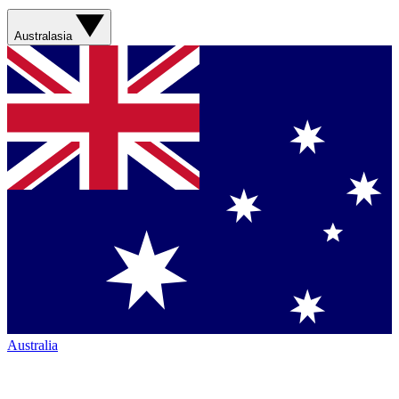
Australasia
Australia