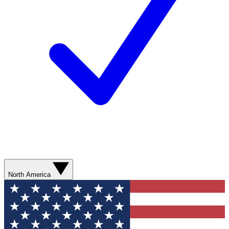
North America