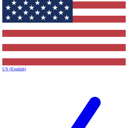
US (English)