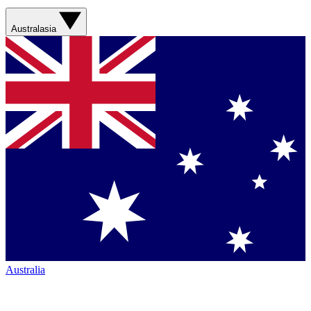
Australasia
Australia