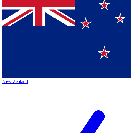
New Zealand