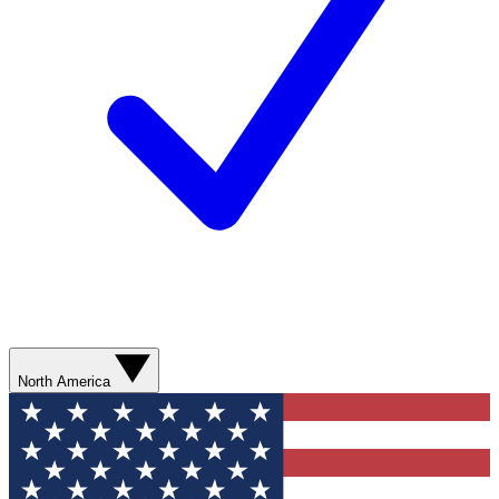
North America