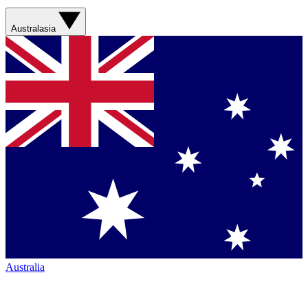
Australasia
Australia