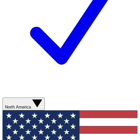
North America