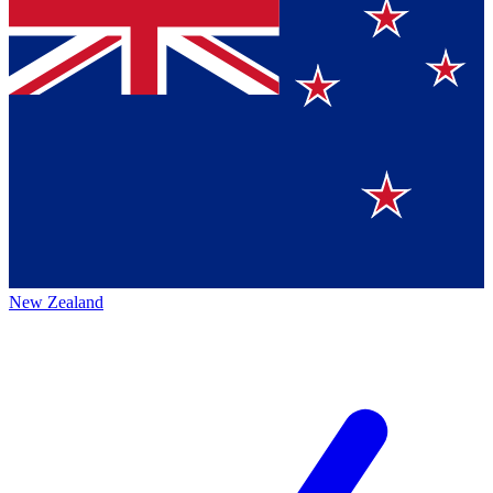
New Zealand