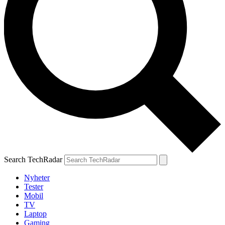
Search TechRadar
Nyheter
Tester
Mobil
TV
Laptop
Gaming