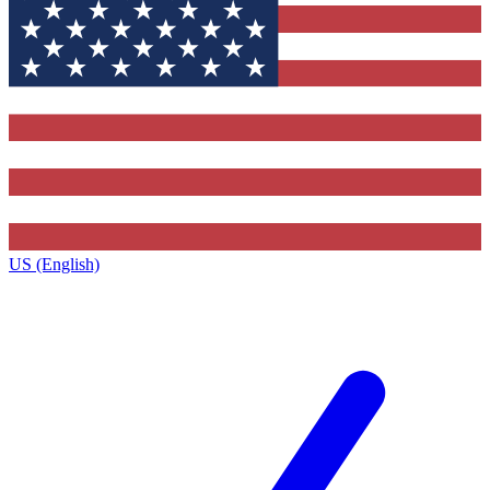
US (English)