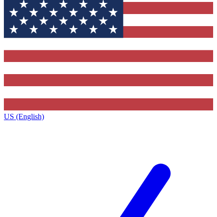
US (English)