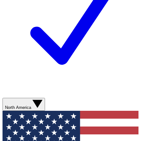
North America