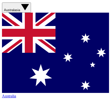
Australasia
Australia