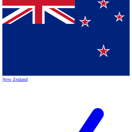
New Zealand