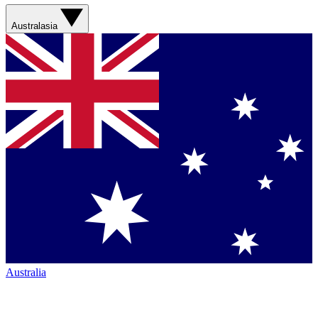
Australasia
Australia