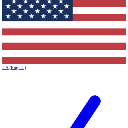
US (English)