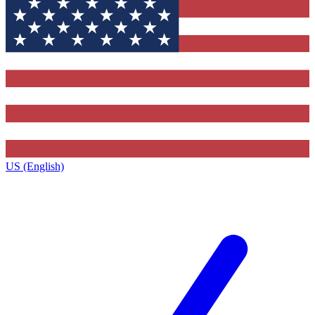
US (English)