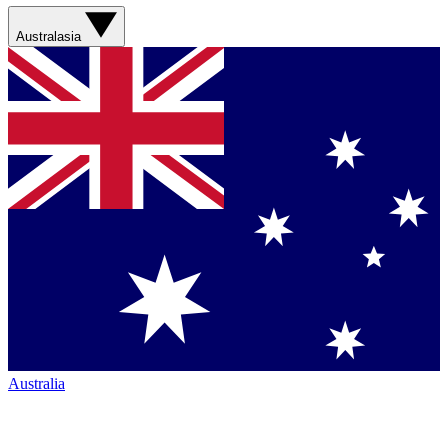
Australasia
Australia