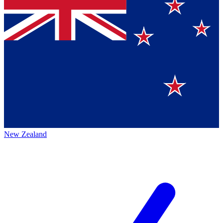
New Zealand