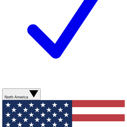
North America