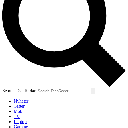
Search TechRadar
Nyheter
Tester
Mobil
TV
Laptop
Gaming