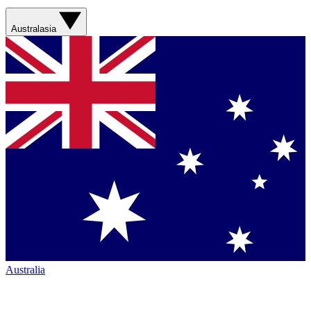
Australasia
Australia