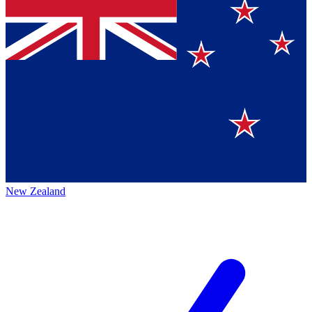
New Zealand