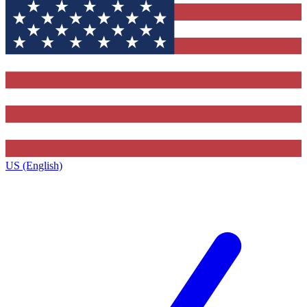
US (English)