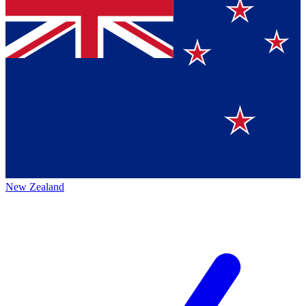
New Zealand