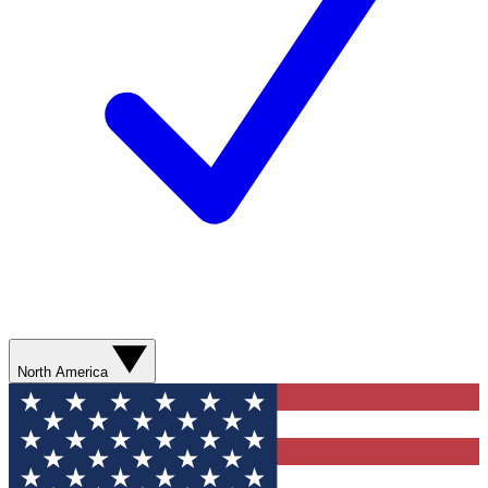
North America