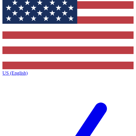
US (English)