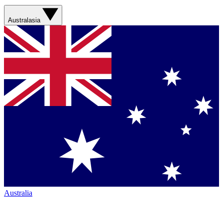
Australasia
Australia