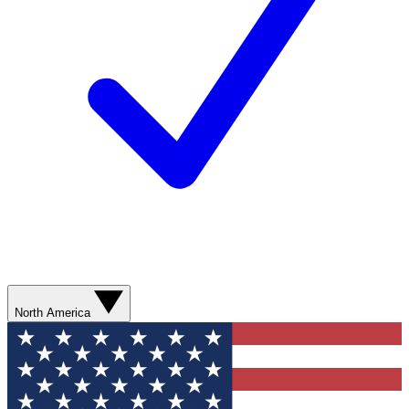
North America