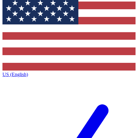
US (English)