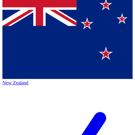
New Zealand