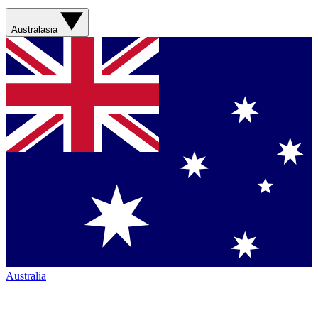
Australasia
Australia