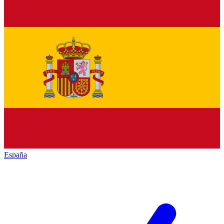
España