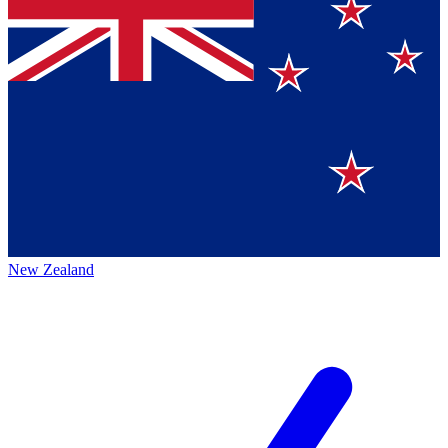
New Zealand