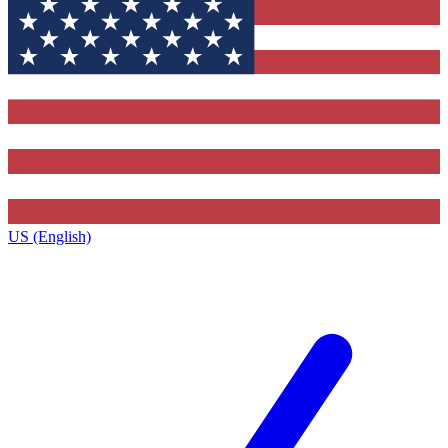
US (English)