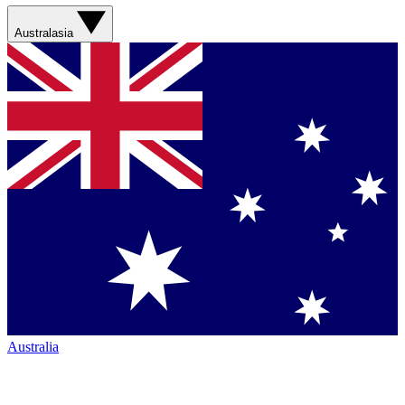
Australasia
Australia