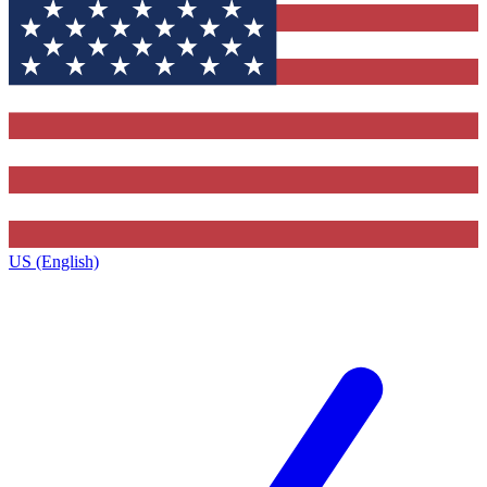
US (English)