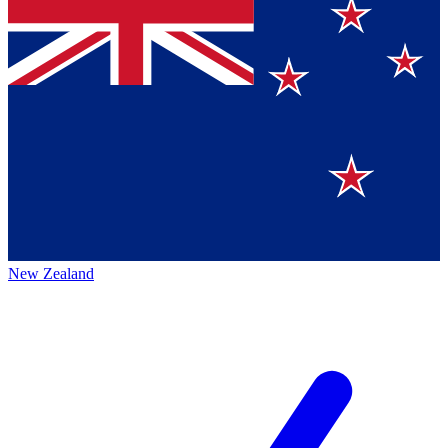
New Zealand