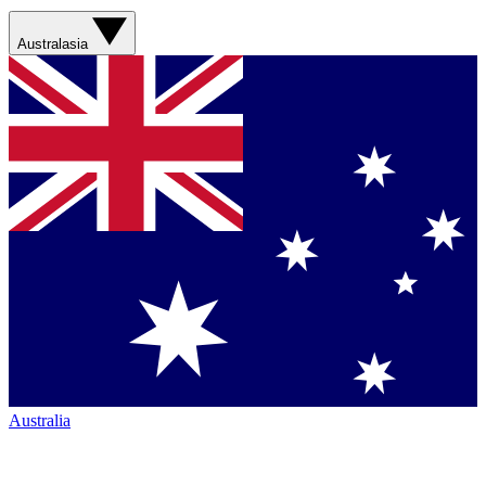
Australasia
Australia