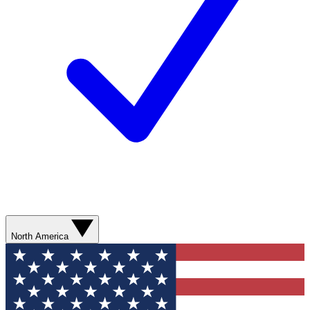
North America