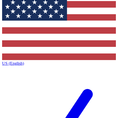
US (English)