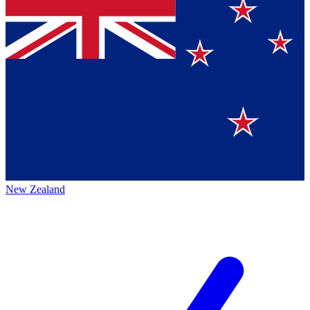
New Zealand