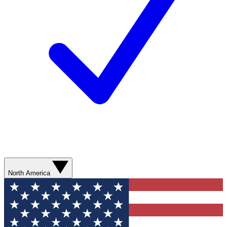
North America