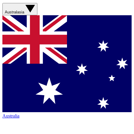
Australasia
Australia