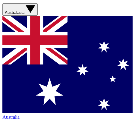
Australasia
Australia