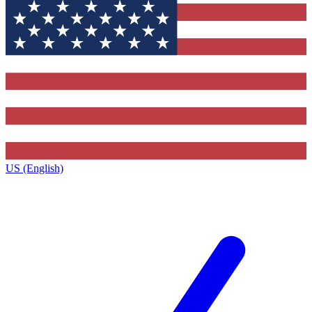
US (English)