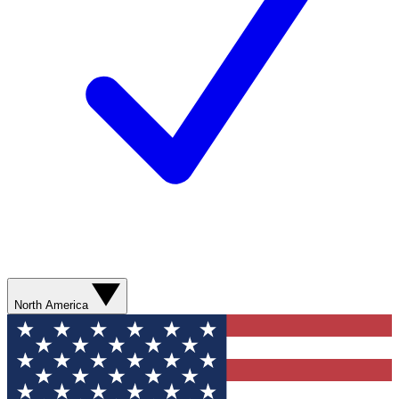
North America