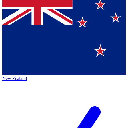
New Zealand