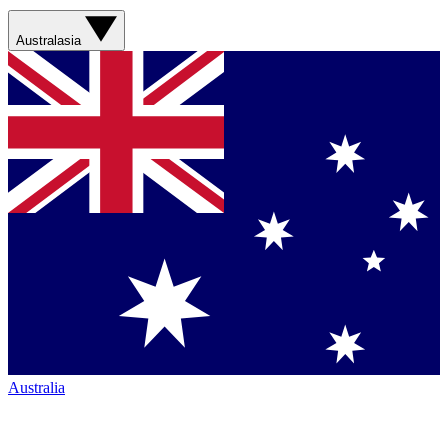
Australasia
Australia