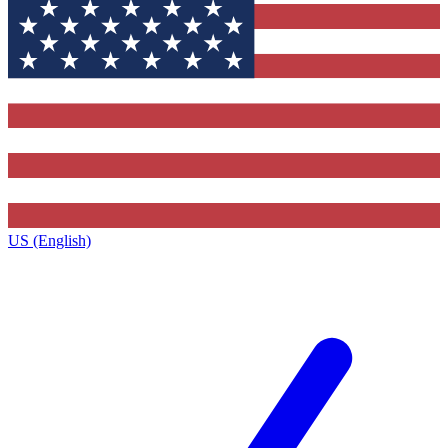
US (English)