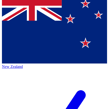
New Zealand