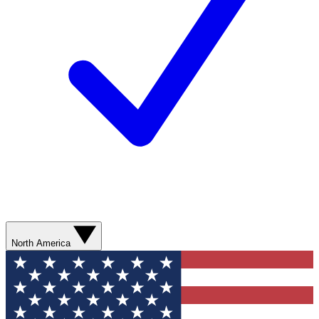
North America