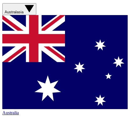
Australasia
Australia