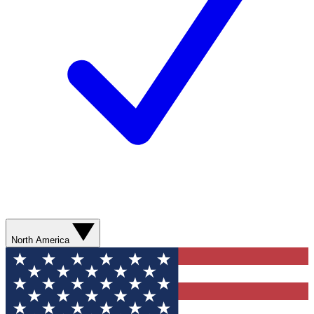
North America