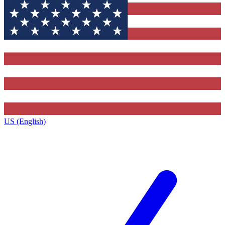
US (English)