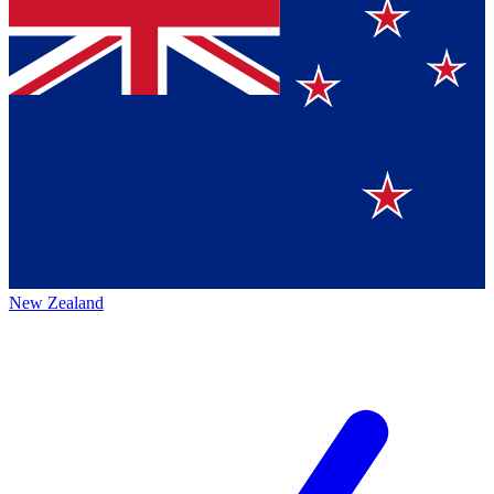
New Zealand