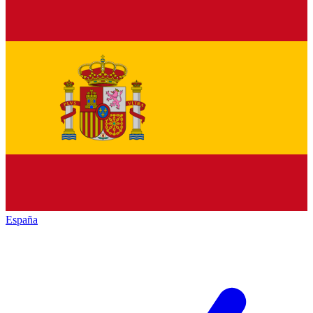
España