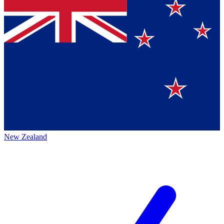
New Zealand