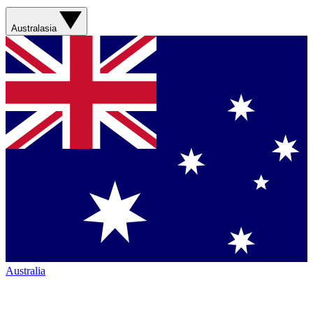
Australasia
Australia