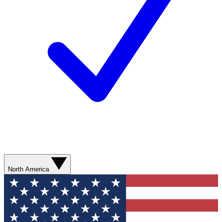
North America