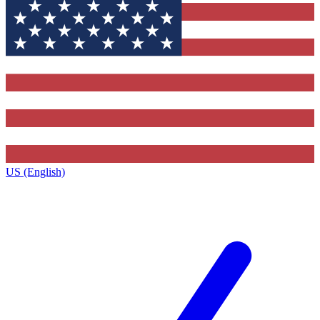
US (English)