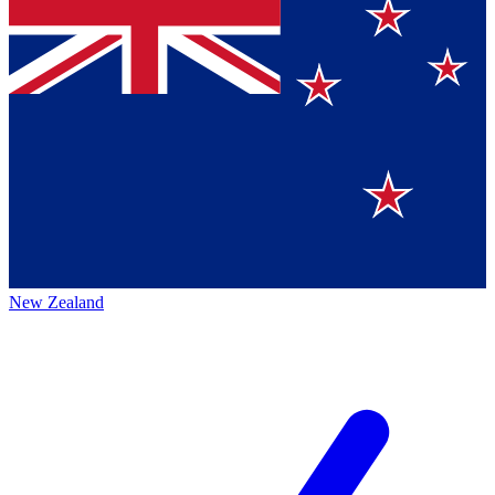
New Zealand