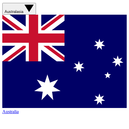
Australasia
Australia