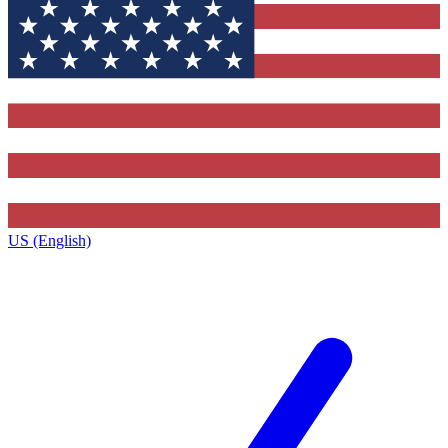
US (English)