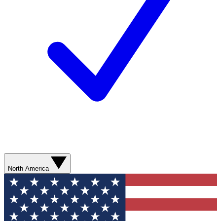
North America