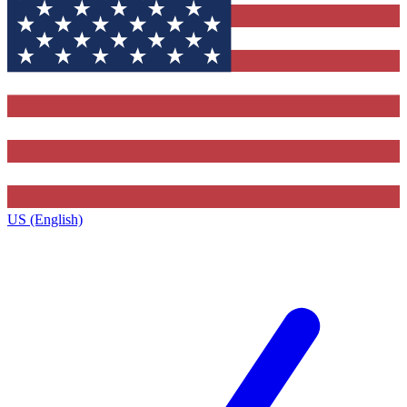
US (English)