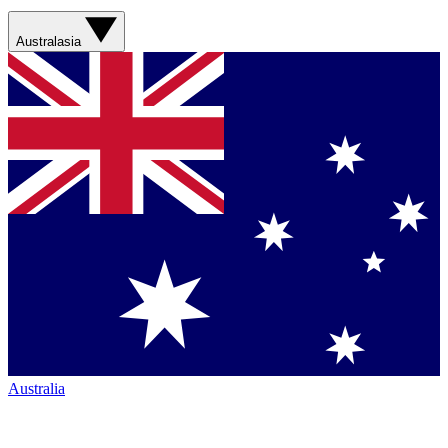
Australasia
Australia