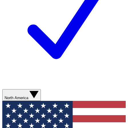
North America