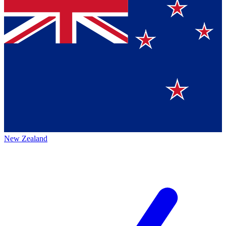
New Zealand