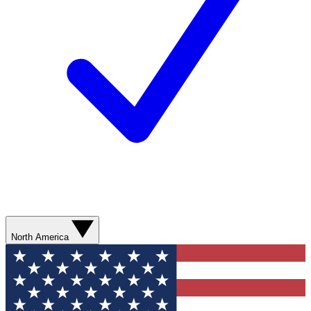
North America