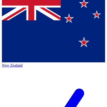
New Zealand