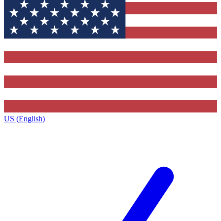
US (English)