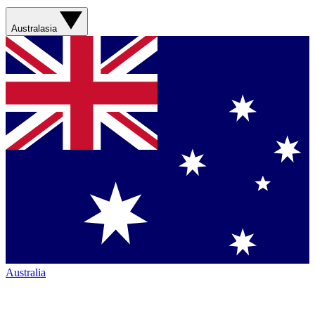
Australasia
Australia