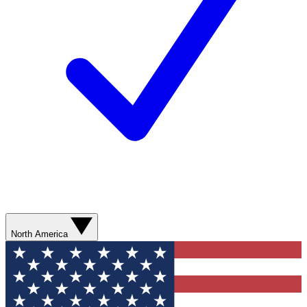
North America