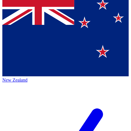
New Zealand