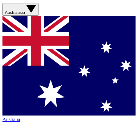
Australasia
Australia