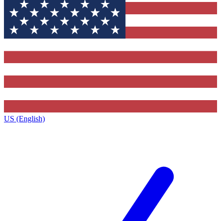
US (English)