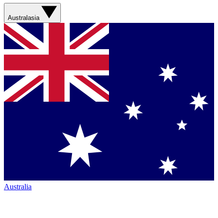
Australasia
Australia