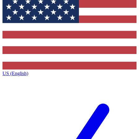
US (English)