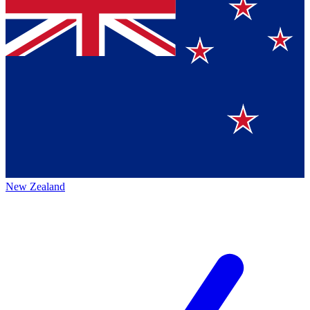
New Zealand