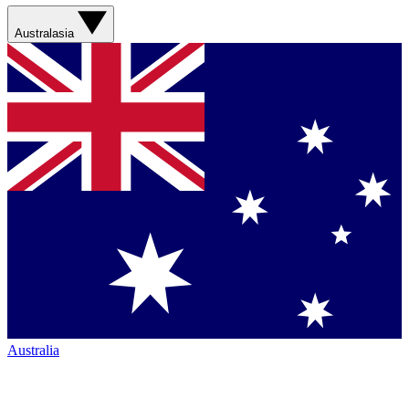
Australasia
Australia