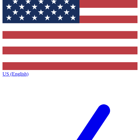
US (English)