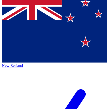
New Zealand