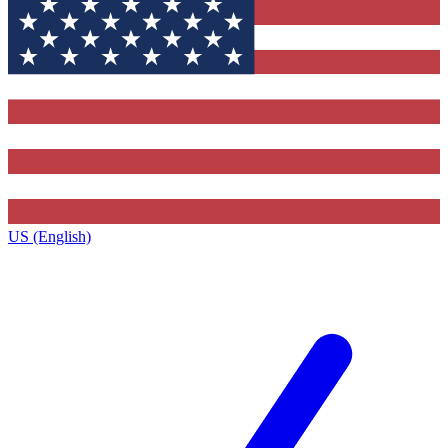
US (English)