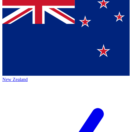
New Zealand