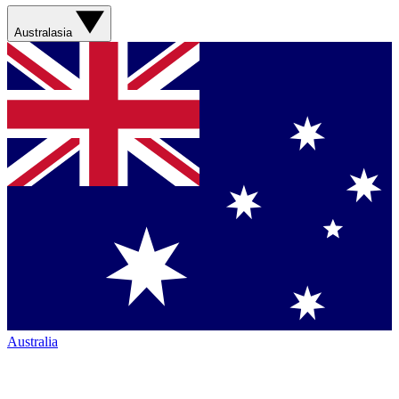
Australasia
Australia