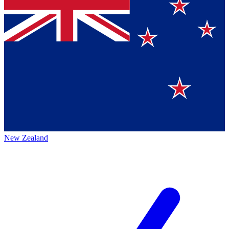
New Zealand