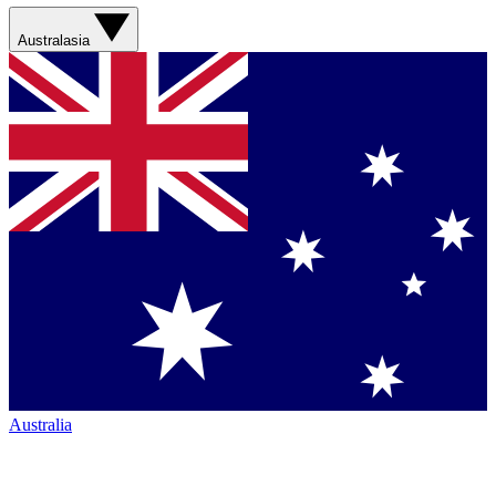
Australasia
Australia