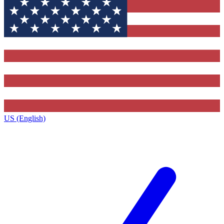
US (English)