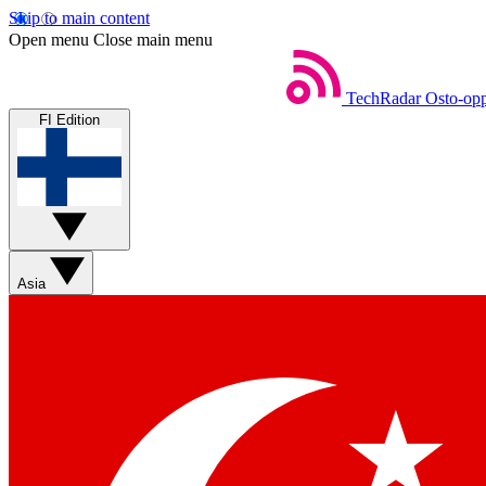
Skip to main content
Open menu
Close main menu
TechRadar
Osto-opp
FI Edition
Asia