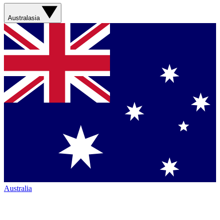
Australasia
Australia