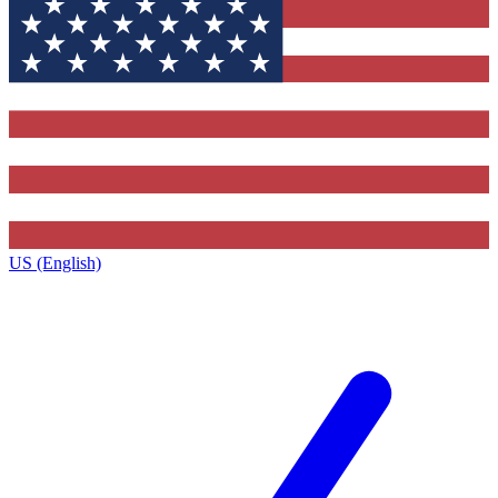
US (English)