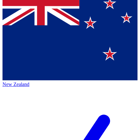
New Zealand