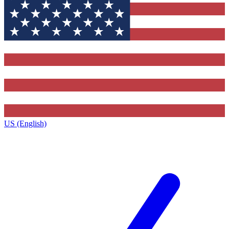
US (English)