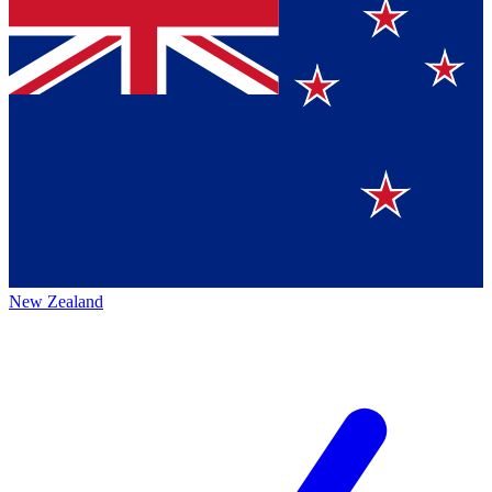
New Zealand