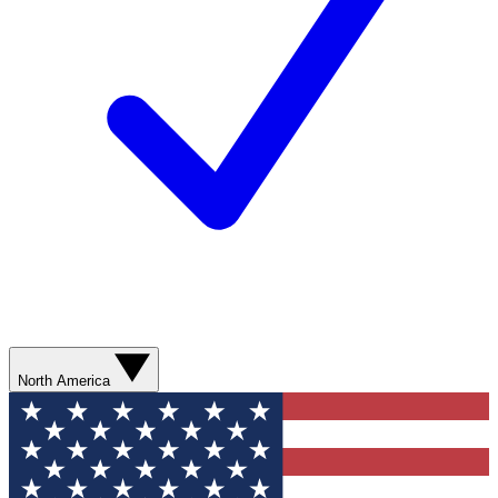
North America