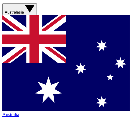
Australasia
Australia