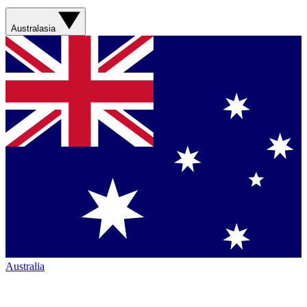
Australasia
Australia