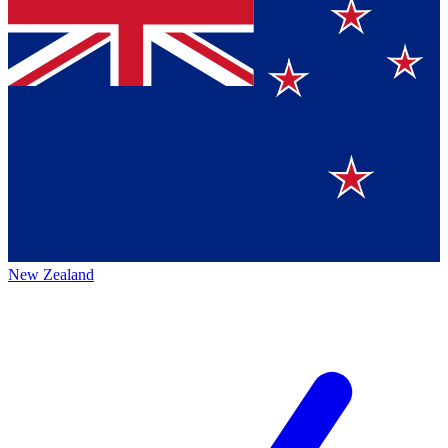
New Zealand