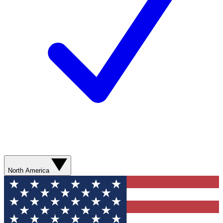
North America