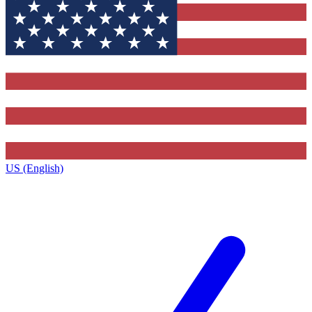
US (English)