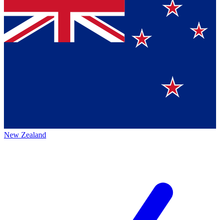
New Zealand