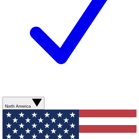
North America