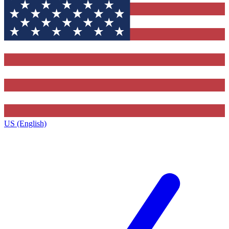
US (English)