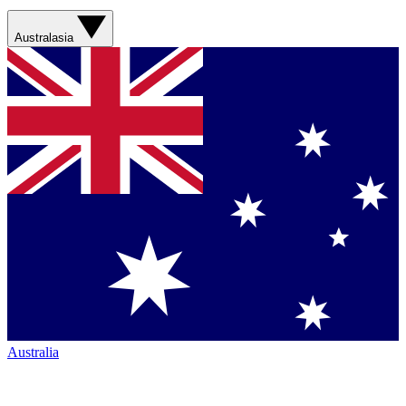
Australasia
Australia