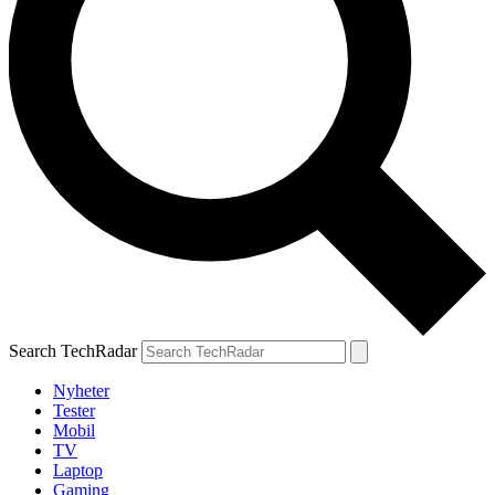
Search TechRadar
Nyheter
Tester
Mobil
TV
Laptop
Gaming