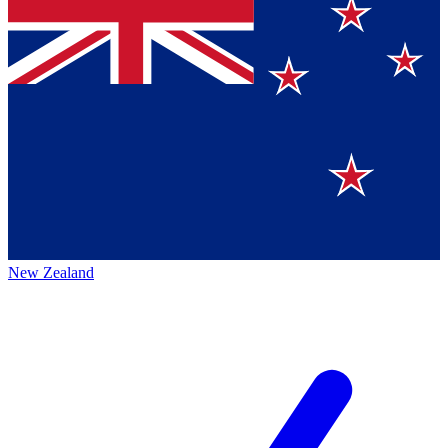
New Zealand