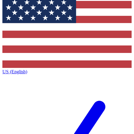
US (English)