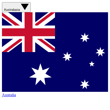
Australasia
Australia