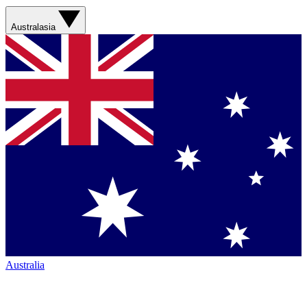
Australasia
Australia