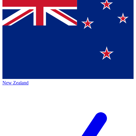
New Zealand