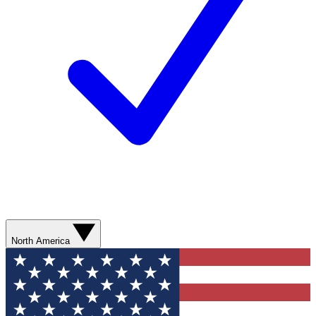
North America