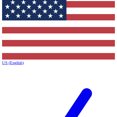
US (English)