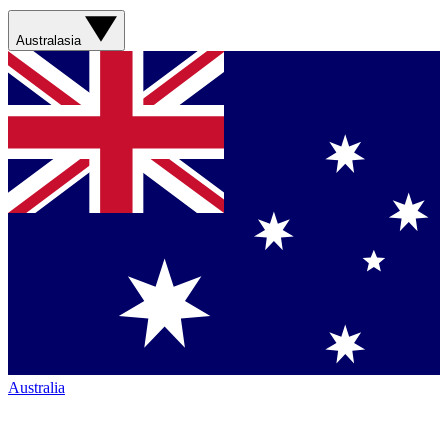
Australasia
Australia