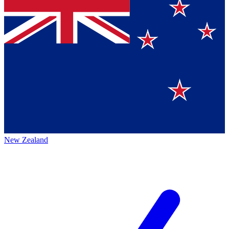
New Zealand