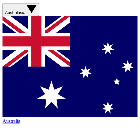
Australasia
Australia