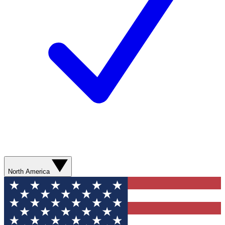
North America