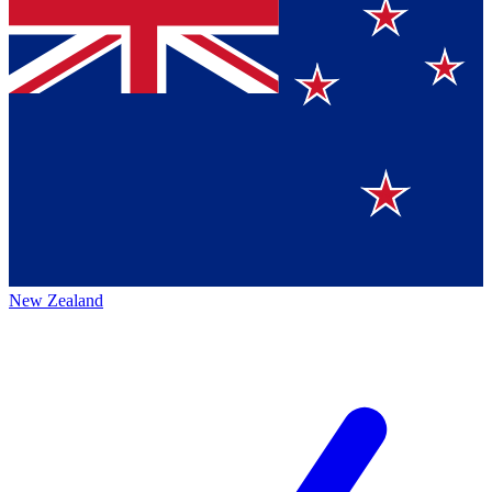
New Zealand