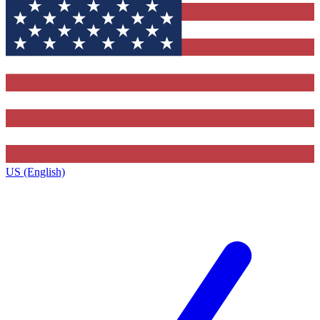
US (English)