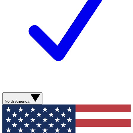
North America