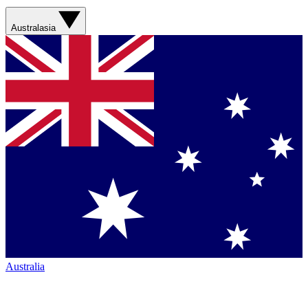
Australasia
Australia