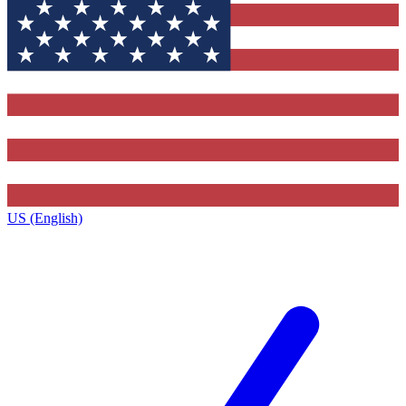
US (English)