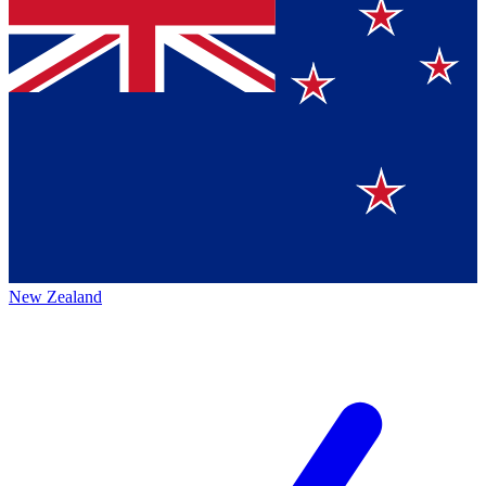
New Zealand