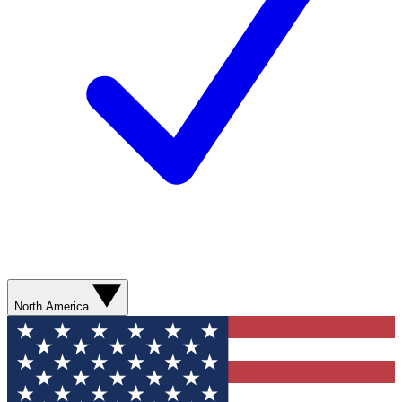
North America