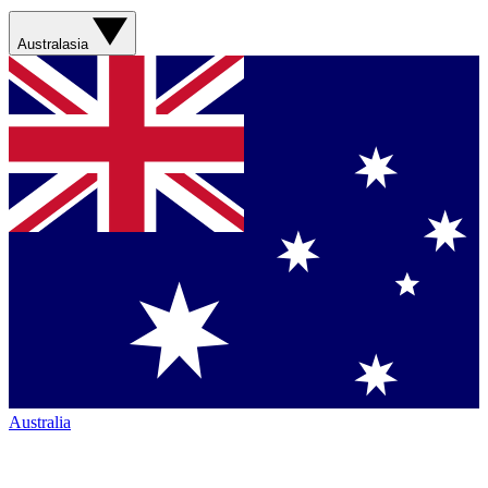
Australasia
Australia