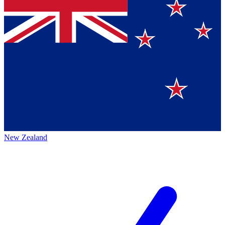
New Zealand