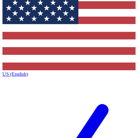
US (English)