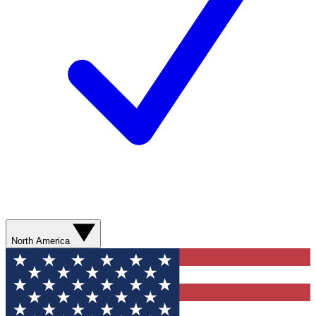
North America