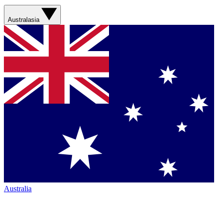
Australasia
Australia