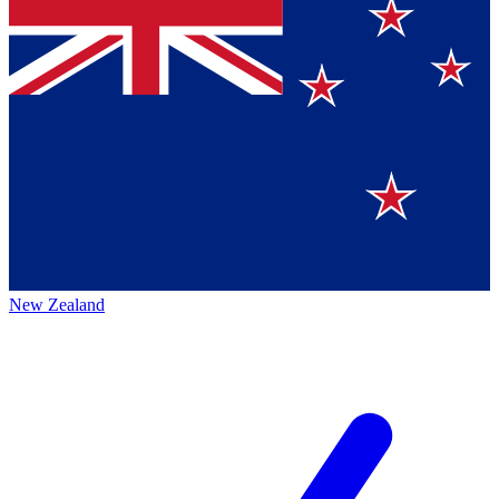
New Zealand