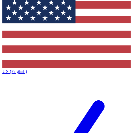
US (English)