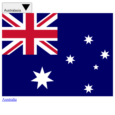
Australasia
Australia