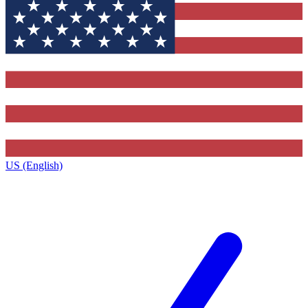
US (English)