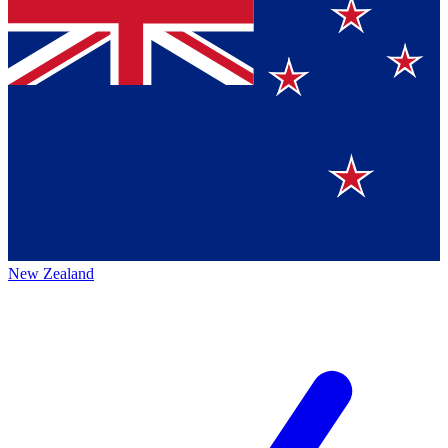
New Zealand