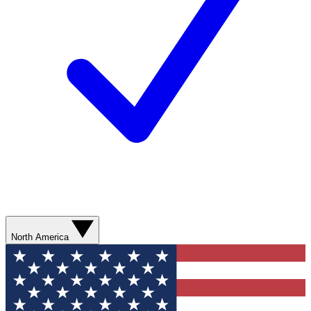
North America