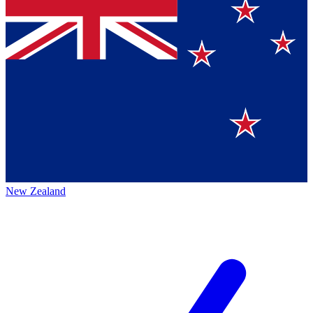
New Zealand