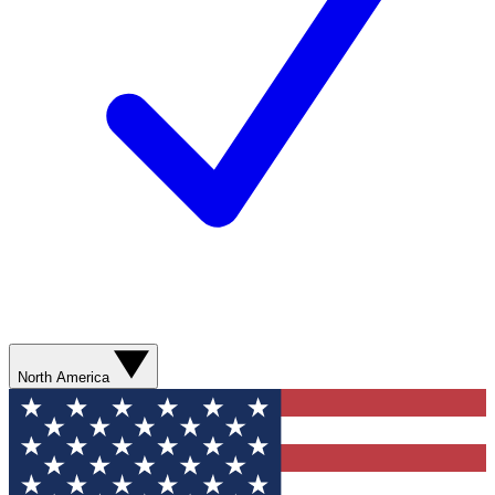
North America