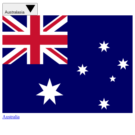
Australasia
Australia