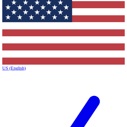
US (English)