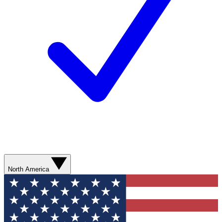
North America