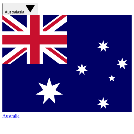
Australasia
Australia