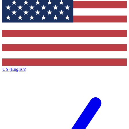
US (English)