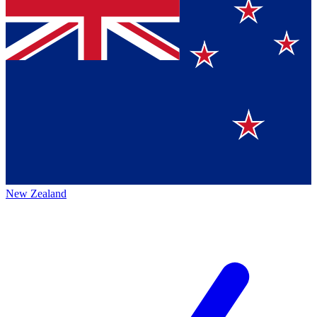
New Zealand