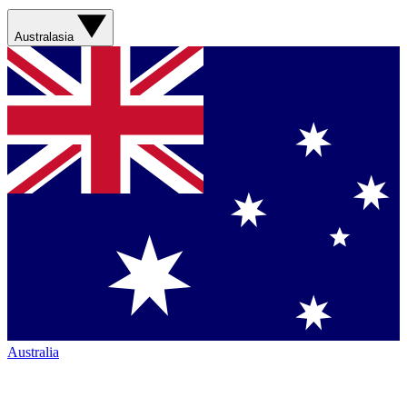
Australasia
Australia