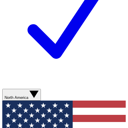
North America