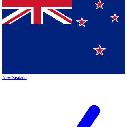
New Zealand