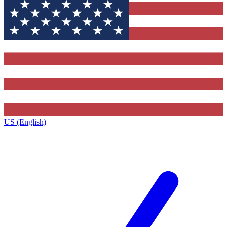
US (English)