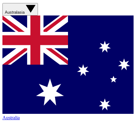
Australasia
Australia