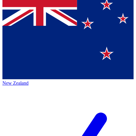
New Zealand