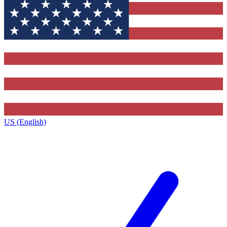
US (English)