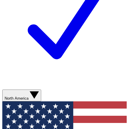
North America